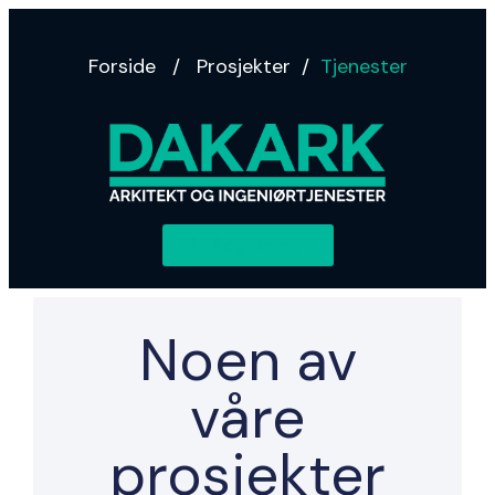
Forside
/
Prosjekter
/
Tjenester
Få rådgivning >
Noen av
våre
prosjekter