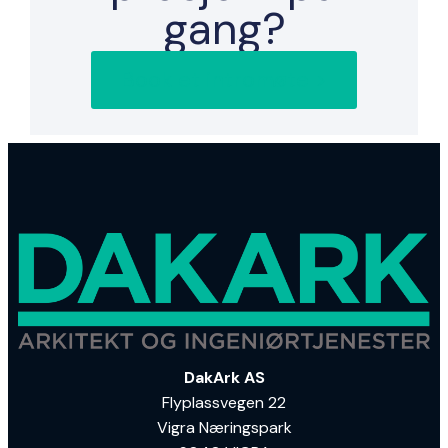
gang?
Book et intromøte >
DakArk AS
Flyplassvegen 22
Vigra Næringspark