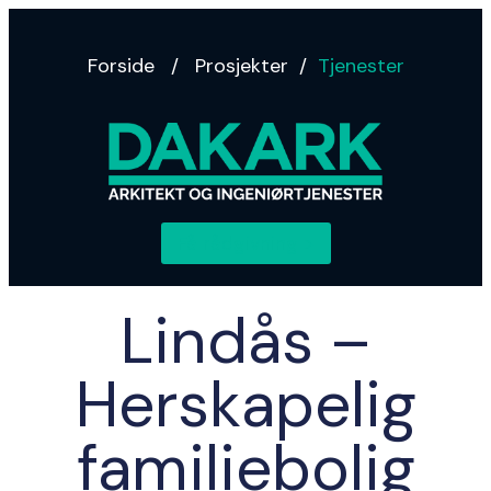
Forside
/
Prosjekter
/
Tjenester
Få rådgivning >
Lindås –
Herskapelig
familiebolig