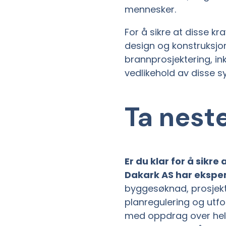
mennesker.
For å sikre at disse kra
design og konstruksjon
brannprosjektering, in
vedlikehold av disse 
Ta nest
Er du klar for å sikre
Dakark AS har ekspert
byggesøknad, prosjekte
planregulering og utfor
med oppdrag over hel