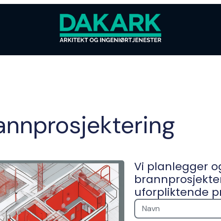
annprosjektering
Vi planlegger o
brannprosjekter
uforpliktende p