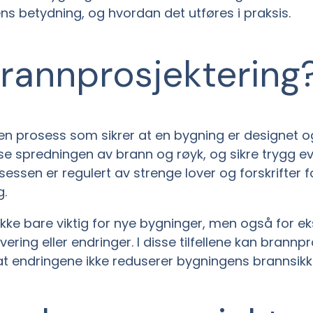
ns betydning, og hvordan det utføres i praksis.
brannprosjektering
en prosess som sikrer at en bygning er designet og
e spredningen av brann og røyk, og sikre trygg e
ssen er regulert av strenge lover og forskrifter f
g.
ikke bare viktig for nye bygninger, men også for e
ing eller endringer. I disse tilfellene kan brannp
at endringene ikke reduserer bygningens brannsikk