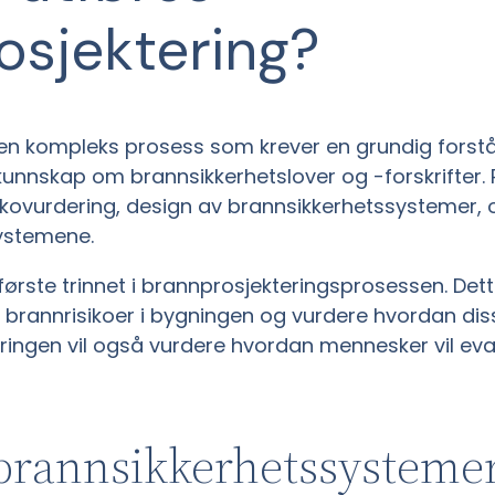
osjektering?
 en kompleks prosess som krever en grundig forst
unnskap om brannsikkerhetslover og -forskrifter. 
risikovurdering, design av brannsikkerhetssystemer,
systemene.
 første trinnet i brannprosjekteringsprosessen. De
le brannrisikoer i bygningen og vurdere hvordan dis
eringen vil også vurdere hvordan mennesker vil ev
brannsikkerhetssysteme