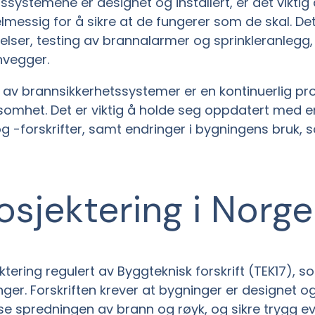
ssystemene er designet og installert, er det viktig
messig for å sikre at de fungerer som de skal. Det
lser, testing av brannalarmer og sprinkleranlegg,
vegger.
d av brannsikkerhetssystemer er en kontinuerlig p
mhet. Det er viktig å holde seg oppdatert med en
g -forskrifter, samt endringer i bygningens bruk, 
sjektering i Norge
tering regulert av Byggteknisk forskrift (TEK17), so
nger. Forskriften krever at bygninger er designet og
e spredningen av brann og røyk, og sikre trygg e