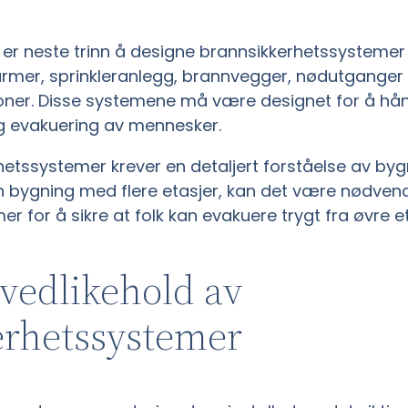
n er neste trinn å designe brannsikkerhetssystemer
armer, sprinkleranlegg, brannvegger, nødutganger
oner. Disse systemene må være designet for å hånd
gg evakuering av mennesker.
hetssystemer krever en detaljert forståelse av by
en bygning med flere etasjer, kan det være nødven
 for å sikre at folk kan evakuere trygt fra øvre et
 vedlikehold av
erhetssystemer