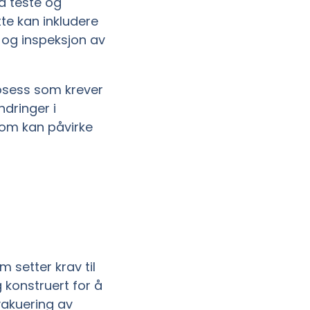
 å teste og
te kan inkludere
 og inspeksjon av
rosess som krever
dringer i
som kan påvirke
m setter krav til
 konstruert for å
vakuering av