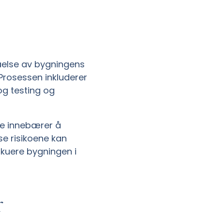
åelse av bygningens
Prosessen inkluderer
 og testing og
tte innebærer å
se risikoene kan
akuere bygningen i
r