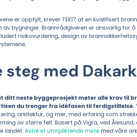
vene er oppfylt, krever TEK17 at en kvalifisert brann
 av bygninger. Brannrådgiveren er ansvarlig for å
kludert risikovurdering, design av brannsikkerhets
systemene.
e steg med Dakark
 at ditt neste byggeprosjekt møter alle krav til 
isen du trenger fra idéfasen til ferdigstillelse.
ring, arkitektur, og mer, med erfaring som strekke
ming av større felt. Basert på Vigra, ved Ålesund, er
e landet.
Avtal et uforpliktende møte
med våre arki