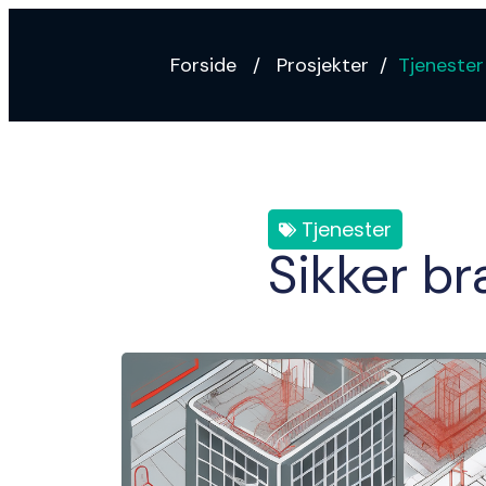
Forside
/
Prosjekter
/
Tjenester
Tjenester
Sikker br