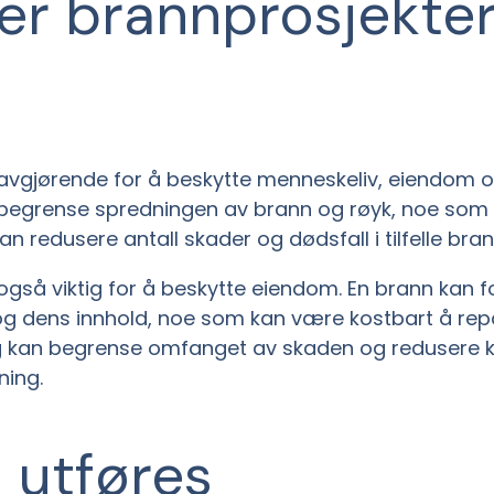
er brannprosjekter
avgjørende for å beskytte menneskeliv, eiendom og
egrense spredningen av brann og røyk, noe som gir
an redusere antall skader og dødsfall i tilfelle bran
også viktig for å beskytte eiendom. En brann kan f
g dens innhold, noe som kan være kostbart å repar
g kan begrense omfanget av skaden og redusere 
ning.
 utføres