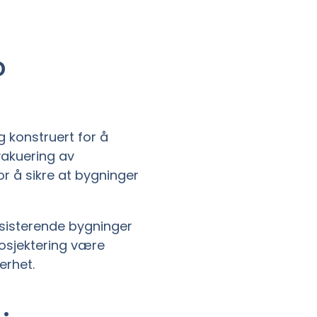
?
 konstruert for å
vakuering av
or å sikre at bygninger
ksisterende bygninger
rosjektering være
erhet.