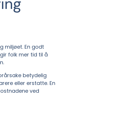
ing
 miljøet. En godt
 folk mer tid til å
n.
orårsake betydelig
ere eller erstatte. En
kostnadene ved