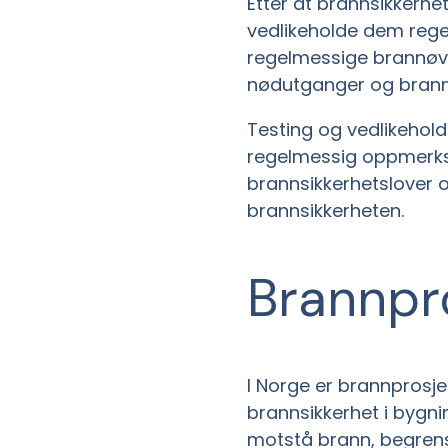
Etter at brannsikkerhet
vedlikeholde dem regel
regelmessige brannøve
nødutganger og brann
Testing og vedlikehol
regelmessig oppmerkso
brannsikkerhetslover o
brannsikkerheten.
Brannpro
I Norge er brannprosjek
brannsikkerhet i bygni
motstå brann, begrens