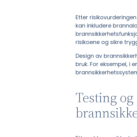
Etter risikovurderinge
kan inkludere brannal
brannsikkerhetsfunksj
risikoene og sikre try
Design av brannsikker
bruk. For eksempel, i 
brannsikkerhetssystemer
Testing og
brannsikk