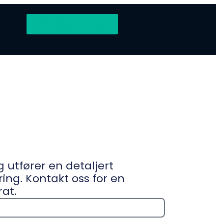
Få rådgivning >
g utfører en detaljert
ing. Kontakt oss for en
rat.